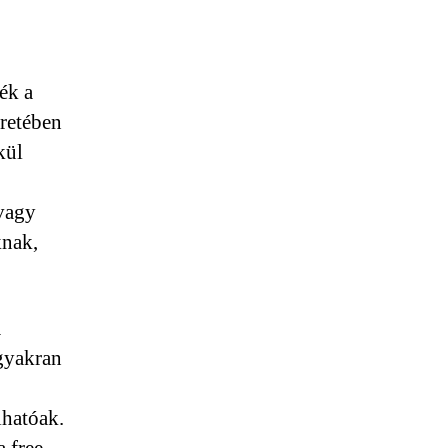
ék a
eretében
kül
vagy
knak,
m
 gyakran
lhatóak.