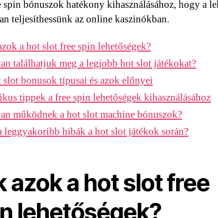
ee spin bónuszok hatékony kihasználásához, hogy a le
an teljesíthessünk az online kaszinókban.
zok a hot slot free spin lehetőségek?
n találhatjuk meg a legjobb hot slot játékokat?
 slot bonusok típusai és azok előnyei
ikus tippek a free spin lehetőségek kihasználásához
an működnek a hot slot machine bónuszok?
 leggyakoribb hibák a hot slot játékok során?
 azok a hot slot free
in lehetőségek?