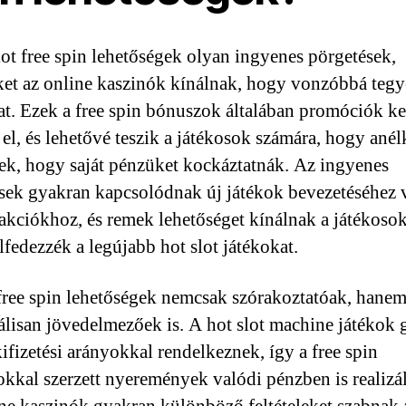
lot free spin lehetőségek olyan ingyenes pörgetések,
et az online kaszinók kínálnak, hogy vonzóbbá tegy
at. Ezek a free spin bónuszok általában promóciók k
 el, és lehetővé teszik a játékosok számára, hogy anél
ek, hogy saját pénzüket kockáztatnák. Az ingyenes
sek gyakran kapcsolódnak új játékok bevezetéséhez 
akciókhoz, és remek lehetőséget kínálnak a játékoso
lfedezzék a legújabb hot slot játékokat.
free spin lehetőségek nemcsak szórakoztatóak, hane
álisan jövedelmezőek is. A hot slot machine játékok
ifizetési arányokkal rendelkeznek, így a free spin
kkal szerzett nyeremények valódi pénzben is realizá