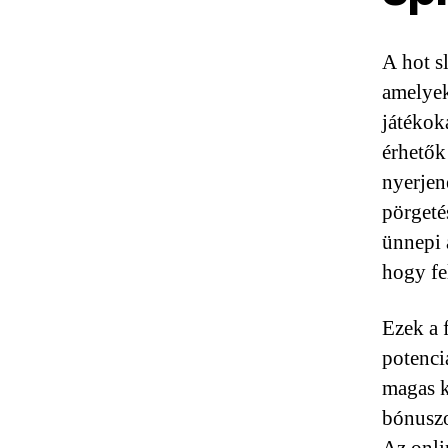
A hot s
amelyek
játékok
érhetők
nyerjen
pörgeté
ünnepi 
hogy fe
Ezek a 
potenci
magas k
bónuszo