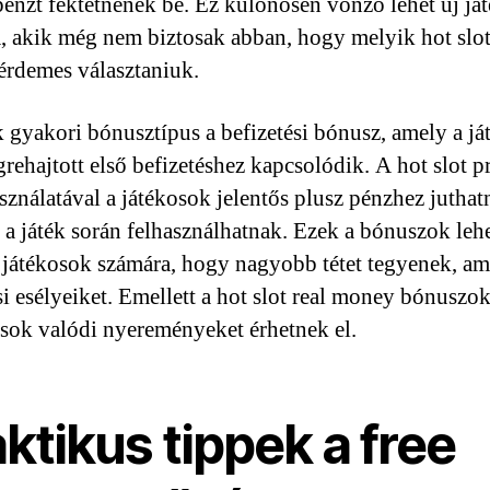
pénzt fektetnének be. Ez különösen vonzó lehet új já
, akik még nem biztosak abban, hogy melyik hot slot
 érdemes választaniuk.
 gyakori bónusztípus a befizetési bónusz, amely a já
égrehajtott első befizetéshez kapcsolódik. A hot slot 
sználatával a játékosok jelentős plusz pénzhez juthat
 a játék során felhasználhatnak. Ezek a bónuszok leh
a játékosok számára, hogy nagyobb tétet tegyenek, am
si esélyeiket. Emellett a hot slot real money bónuszo
osok valódi nyereményeket érhetnek el.
ktikus tippek a free