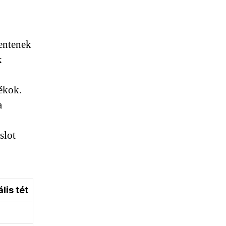
lentenek
k
tékok.
a
slot
lis tét