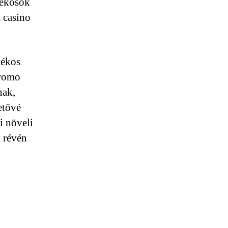
tékosok
 casino
tékos
promo
nak,
etővé
i növeli
k révén