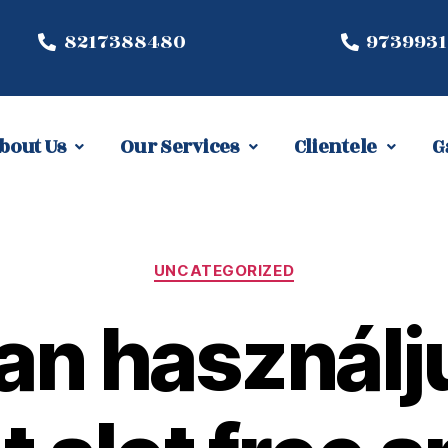
8217388480
973993
bout Us
Our Services
Clientele
G
UNCATEGORIZED
n használju