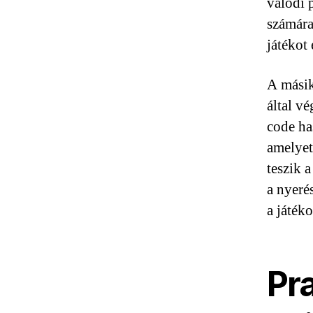
valódi 
számára
játékot
A másik
által v
code ha
amelyet
teszik 
a nyeré
a játék
Pra