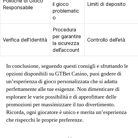
Politiche di Gioco
il gioco
Limiti di deposito
Responsabile
problematic
o
Procedura
per garantire
Verifica dell’Identità
Controllo dell’età
la sicurezza
dell’account
In conclusione, seguendo questi consigli e sfruttando le
opzioni disponibili su GTBet Casino, puoi godere di
un’esperienza di gioco personalizzata che si adatta
perfettamente alle tue esigenze. Non dimenticare di
esplorare le varie possibilità e di approfittare delle
promozioni per massimizzare il tuo divertimento.
Ricorda, ogni giocatore è unico e merita un’esperienza
che rispecchi le proprie preferenze.