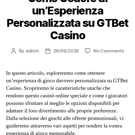
un’Esperienza
Personalizzata su GTBet
Casino
By
admin
29/06/2026
No Comments
In questo articolo, esploreremo come ottenere
un’esperienza di gioco davvero personalizzata su GTBet
Casino. Scopriremo le caratteristiche uniche che
rendono questo casinò online speciale e come i giocatori
possono sfruttare al meglio le opzioni disponibili per
adattare il loro divertimento alle proprie preferenze.
Dalla selezione dei giochi alle offerte promozionali, vi
guideremo attraverso vari aspetti per rendere la vostra
esperienza di gioco memorabile.