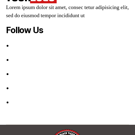
Lorem ipsum dolor sit amet, consec tetur adipisicing elit,
sed do eiusmod tempor incididunt ut
Follow Us