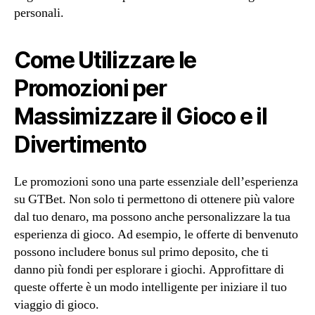
personali.
Come Utilizzare le
Promozioni per
Massimizzare il Gioco e il
Divertimento
Le promozioni sono una parte essenziale dell’esperienza
su GTBet. Non solo ti permettono di ottenere più valore
dal tuo denaro, ma possono anche personalizzare la tua
esperienza di gioco. Ad esempio, le offerte di benvenuto
possono includere bonus sul primo deposito, che ti
danno più fondi per esplorare i giochi. Approfittare di
queste offerte è un modo intelligente per iniziare il tuo
viaggio di gioco.