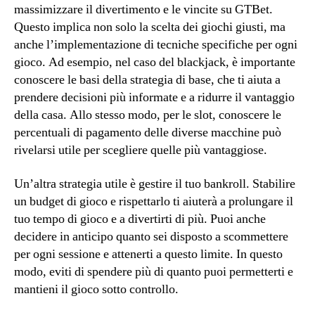
massimizzare il divertimento e le vincite su GTBet.
Questo implica non solo la scelta dei giochi giusti, ma
anche l’implementazione di tecniche specifiche per ogni
gioco. Ad esempio, nel caso del blackjack, è importante
conoscere le basi della strategia di base, che ti aiuta a
prendere decisioni più informate e a ridurre il vantaggio
della casa. Allo stesso modo, per le slot, conoscere le
percentuali di pagamento delle diverse macchine può
rivelarsi utile per scegliere quelle più vantaggiose.
Un’altra strategia utile è gestire il tuo bankroll. Stabilire
un budget di gioco e rispettarlo ti aiuterà a prolungare il
tuo tempo di gioco e a divertirti di più. Puoi anche
decidere in anticipo quanto sei disposto a scommettere
per ogni sessione e attenerti a questo limite. In questo
modo, eviti di spendere più di quanto puoi permetterti e
mantieni il gioco sotto controllo.