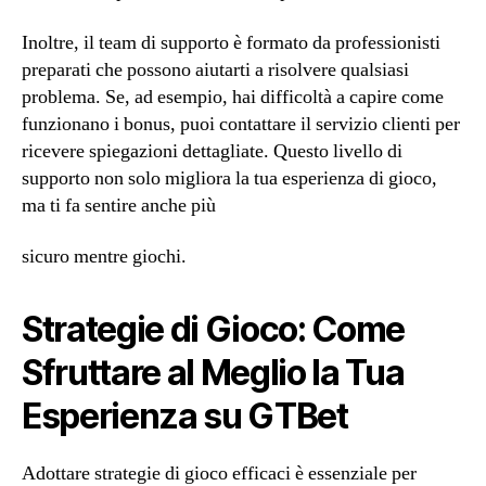
Inoltre, il team di supporto è formato da professionisti
preparati che possono aiutarti a risolvere qualsiasi
problema. Se, ad esempio, hai difficoltà a capire come
funzionano i bonus, puoi contattare il servizio clienti per
ricevere spiegazioni dettagliate. Questo livello di
supporto non solo migliora la tua esperienza di gioco,
ma ti fa sentire anche più
sicuro mentre giochi.
Strategie di Gioco: Come
Sfruttare al Meglio la Tua
Esperienza su GTBet
Adottare strategie di gioco efficaci è essenziale per